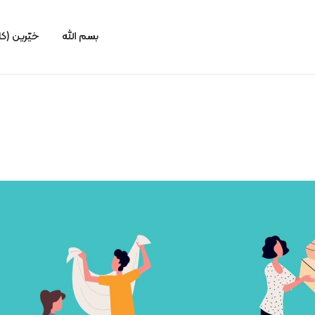
بسم الله
خیّرین (کا