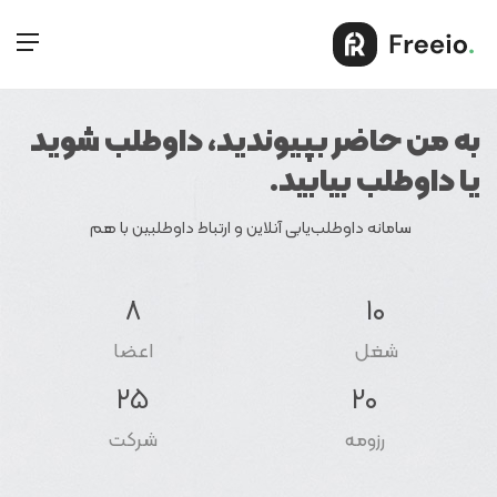
به من حاضر بپیوندید، داوطلب شوید
یا داوطلب بیابید.
سامانه داوطلب‌یابی آنلاین و ارتباط داوطلبین با هم
8
10
شغل
اعضا
25
20
رزومه
شرکت